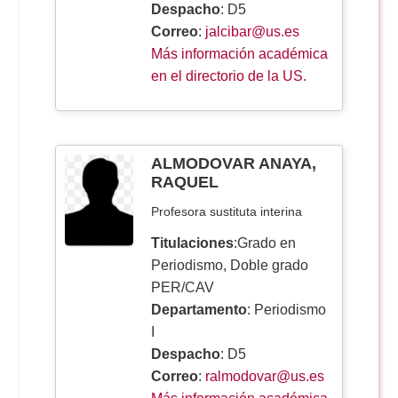
Despacho
: D5
Correo
:
jalcibar@us.es
Más información académica
en el directorio de la US.
ALMODOVAR ANAYA,
RAQUEL
Profesora sustituta interina
Titulaciones
:Grado en
Periodismo, Doble grado
PER/CAV
Departamento
: Periodismo
I
Despacho
: D5
Correo
:
ralmodovar@us.es