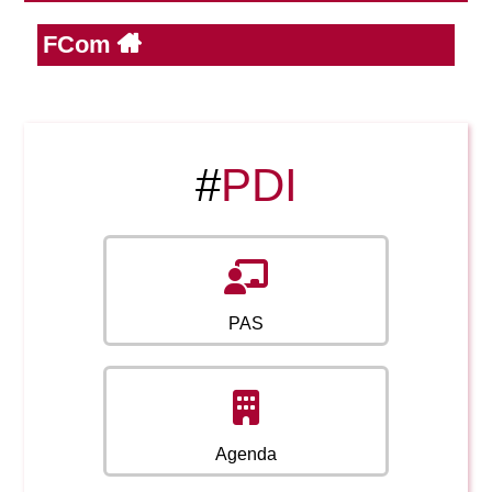
FCom
Reservas
Calendario Lectivo
#
PDI
Horarios
Periodismo
Exámenes Grado
PAS
Publicidad y RR.PP
Periodismo
Secretaría Virtual
Comunicación Audiovisual
Publicidad y RR.PP
#miTFG
Agenda