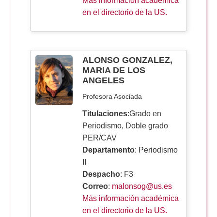
Más información académica
en el directorio de la US.
ALONSO GONZALEZ,
MARIA DE LOS
ANGELES
Profesora Asociada
Titulaciones
:Grado en
Periodismo, Doble grado
PER/CAV
Departamento
: Periodismo
II
Despacho
: F3
Correo
:
malonsog@us.es
Más información académica
en el directorio de la US.