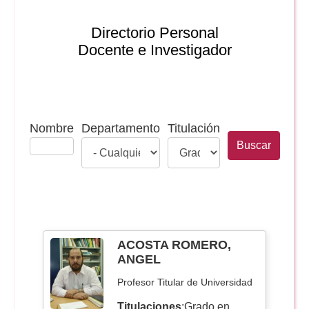
Doble Grado PER/CAV
Comunicación Audiovisual
#YoPractico
Directorio Personal
Docente e Investigador
Doble Grado PER/CAV
Boletines
Nombre
Departamento
Titulación
ACOSTA ROMERO,
ANGEL
Profesor Titular de Universidad
Titulaciones
:Grado en