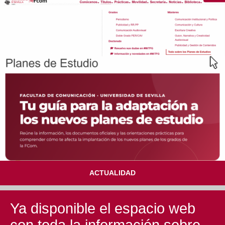
Doble Grado PER/CAV
Comunicación Audiovisual
#YoPractico
Doble Grado PER/CAV
Boletines
ACTUALIDAD
Ya disponible el espacio web