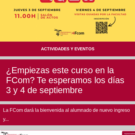
Reservas
Calendario Lectivo
ACTIVIDADES Y EVENTOS
Horarios
¿Empiezas este curso en la
FCom? Te esperamos los días
Periodismo
Exámenes Grado
3 y 4 de septiembre
Publicidad y RR.PP
Periodismo
Secretaría Virtual
La FCom dará la bienvenida al alumnado de nuevo ingreso
Comunicación Audiovisual
y...
Publicidad y RR.PP
#miTFG