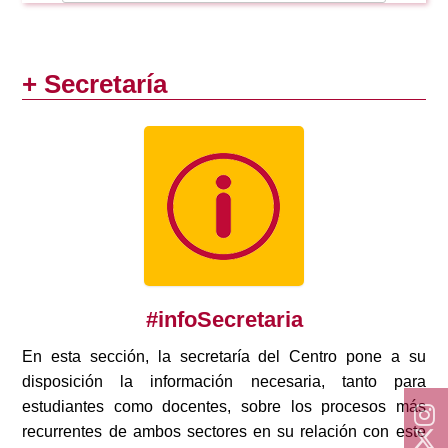
Doble Grado PER/CAV
Comunicación Audiovisual
#YoPractico
Doble Grado PER/CAV
+ Secretaría
Boletines
#infoSecretaria
En esta sección, la secretaría del Centro pone a su
disposición la información necesaria, tanto para
estudiantes como docentes, sobre los procesos más
recurrentes de ambos sectores en su relación con este