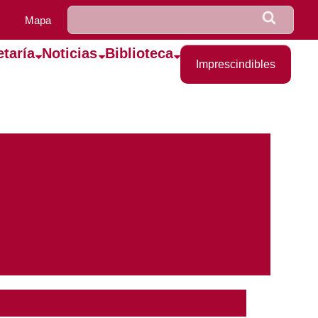
u0922_formulario_de_bús
Buscar
Mapa
etaría
Noticias
Biblioteca
Imprescindibles