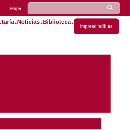
u0922_formulario_de_bús
Buscar
Mapa
etaría
Noticias
Biblioteca
Imprescindibles