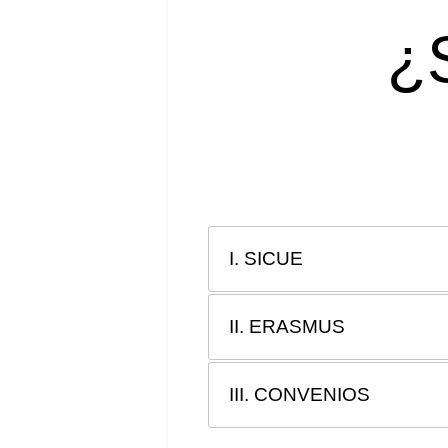
¿
I. SICUE
II. ERASMUS
III. CONVENIOS