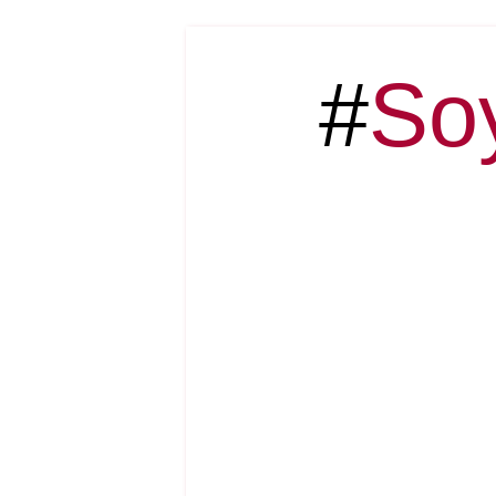
#
Soy