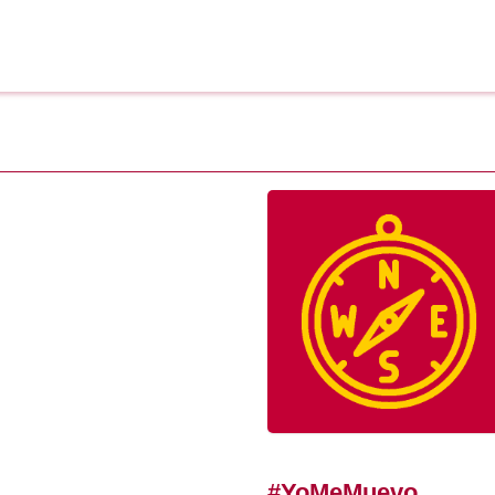
#YoMeMuevo