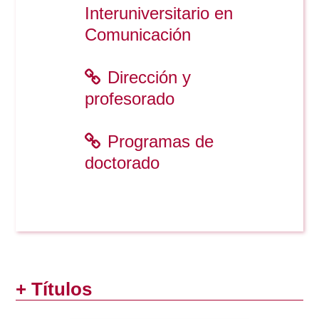
Doble Grado PER/CAV
Interuniversitario en
Comunicación Audiovisual
#YoPractico
Comunicación
Doble Grado PER/CAV
Boletines
Dirección y
profesorado
Programas de
doctorado
+ Títulos