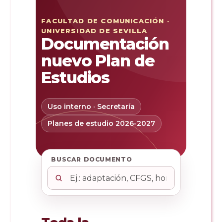
FACULTAD DE COMUNICACIÓN ·
UNIVERSIDAD DE SEVILLA
Reservas
Documentación
nuevo Plan de
Calendario Lectivo
Estudios
Horarios
Uso interno · Secretaría
Planes de estudio 2026-2027
Periodismo
Exámenes Grado
BUSCAR DOCUMENTO
Publicidad y RR.PP
Periodismo
Secretaría Virtual
Comunicación Audiovisual
Publicidad y RR.PP
#miTFG