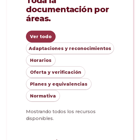
Toda la
Doble Grado PER/CAV
Comunicación Audiovisual
#YoPractico
documentación por
áreas.
Doble Grado PER/CAV
Boletines
Ver todo
Adaptaciones y reconocimientos
Horarios
Oferta y verificación
Planes y equivalencias
Normativa
Mostrando todos los recursos
disponibles.