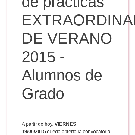
de prácticas
EXTRAORDINA
Reservas
DE VERANO
Calendario Lectivo
2015 -
Horarios
Alumnos de
Periodismo
Exámenes Grado
Grado
Publicidad y RR.PP
Periodismo
Secretaría Virtual
Comunicación Audiovisual
Publicidad y RR.PP
#miTFG
A partir de hoy,
VIERNES
19/06/2015
queda abierta la convocatoria