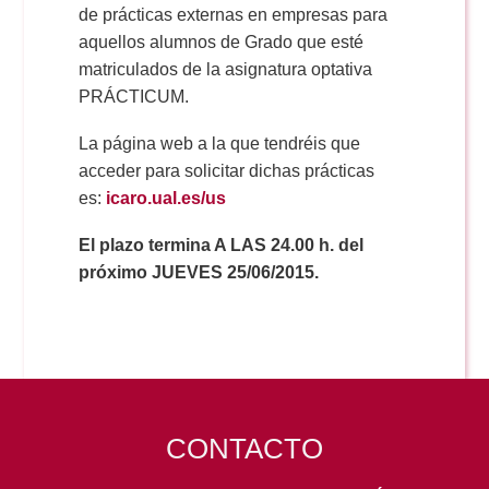
Doble Grado PER/CAV
de prácticas externas en empresas para
Comunicación Audiovisual
#YoPractico
aquellos alumnos de Grado que esté
matriculados de la asignatura optativa
Doble Grado PER/CAV
Boletines
PRÁCTICUM.
La página web a la que tendréis que
acceder para solicitar dichas prácticas
es:
icaro.ual.es/us
El plazo termina A LAS 24.00 h. del
próximo JUEVES 25/06/2015.
CONTACTO