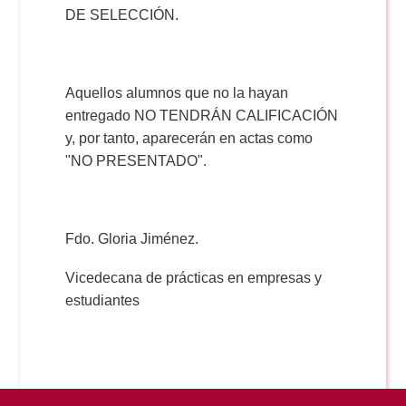
Doble Grado PER/CAV
Comunicación Audiovisual
DE SELECCIÓN.
#YoPractico
Doble Grado PER/CAV
Boletines
Aquellos alumnos que no la hayan
entregado NO TENDRÁN CALIFICACIÓN
y, por tanto, aparecerán en actas como
"NO PRESENTADO".
Fdo. Gloria Jiménez.
Vicedecana de prácticas en empresas y
estudiantes