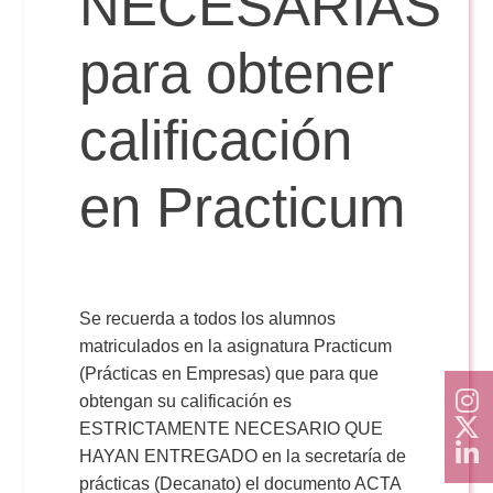
NECESARIAS
para obtener
Reservas
calificación
Calendario Lectivo
en Practicum
Horarios
Periodismo
Exámenes Grado
Se recuerda a todos los alumnos
matriculados en la asignatura Practicum
Publicidad y RR.PP
(Prácticas en Empresas) que para que
Periodismo
Secretaría Virtual
obtengan su calificación es
Comunicación Audiovisual
ESTRICTAMENTE NECESARIO QUE
Publicidad y RR.PP
#miTFG
HAYAN ENTREGADO en la secretaría de
prácticas (Decanato) el documento ACTA