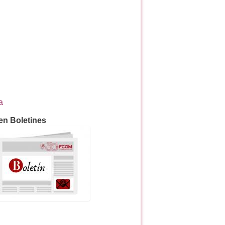
a
en Boletines