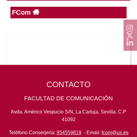
FCom
Reservas
Calendario Lectivo
Horarios
Periodismo
CONTACTO
Exámenes Grado
FACULTAD DE COMUNICACIÓN
Publicidad y RR.PP
Periodismo
Secretaría Virtual
Avda. Américo Vespucio S/N, La Cartuja. Sevilla. C.P
Comunicación Audiovisual
41092
Publicidad y RR.PP
#miTFG
Teléfono Conserjería:
954559819
- Email:
fcom@us.es