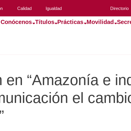
ón
Calidad
Igualdad
Directorio
Conócenos
Títulos
Prácticas
Movilidad
Secr
 en “Amazonía e in
municación el cambi
”