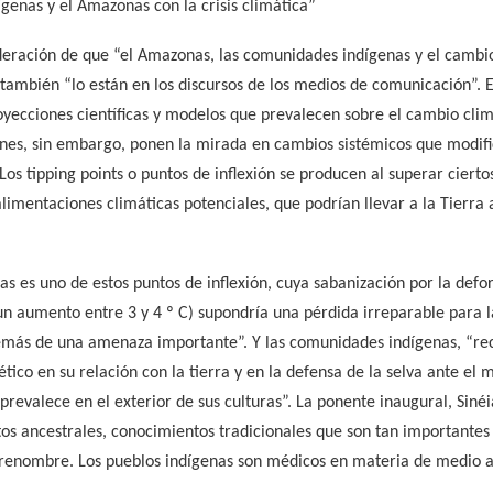
ígenas y el Amazonas con la crisis climática”
ideración de que “el Amazonas, las comunidades indígenas y el cambi
 también “lo están en los discursos de los medios de comunicación”. E
yecciones científicas y modelos que prevalecen sobre el cambio climá
nes, sin embargo, ponen la mirada en cambios sistémicos que modifi
 Los tipping points o puntos de inflexión se producen al superar cier
imentaciones climáticas potenciales, que podrían llevar a la Tierra
 es uno de estos puntos de inflexión, cuya sabanización por la defore
(un aumento entre 3 y 4 º C) supondría una pérdida irreparable para 
demás de una amenaza importante”. Y las comunidades indígenas, “r
ético en su relación con la tierra y en la defensa de la selva ante el
revalece en el exterior de sus culturas”. La ponente inaugural, Siné
os ancestrales, conocimientos tradicionales que son tan importantes
de renombre. Los pueblos indígenas son médicos en materia de medio 