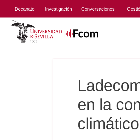
Decanato
Investigación
Conversaciones
Gesti
Ladecom
en la co
climático