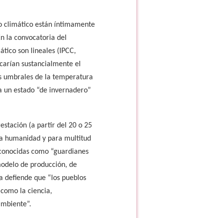
o climático están íntimamente
n la convocatoria del
tico son lineales (IPCC,
carían sustancialmente el
tos umbrales de la temperatura
 a un estado “de invernadero”
stación (a partir del 20 o 25
la humanidad y para multitud
econocidas como “guardianes
 modelo de producción, de
ia defiende que “los pueblos
 como la ciencia,
ambiente”.