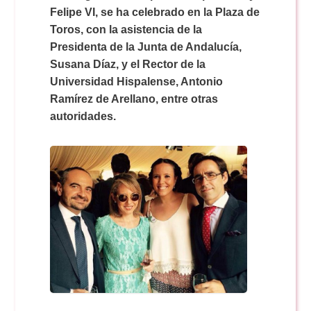
Doble Grado PER/CAV
Comunicación Audiovisual
Felipe VI, se ha celebrado en la Plaza de
#YoPractico
Toros, con la asistencia de la
Presidenta de la Junta de Andalucía,
Doble Grado PER/CAV
Boletines
Susana Díaz, y el Rector de la
Universidad Hispalense, Antonio
Ramírez de Arellano, entre otras
autoridades.