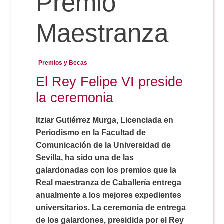
Premio
Maestranza
Reservas
Premios y Becas
Calendario Lectivo
El Rey Felipe VI preside
la ceremonia
Horarios
Itziar Gutiérrez Murga, Licenciada en
Periodismo en la Facultad de
Periodismo
Exámenes Grado
Comunicación de la Universidad de
Sevilla, ha sido una de las
Publicidad y RR.PP
Periodismo
Secretaría Virtual
galardonadas con los premios que la
Real maestranza de Caballería entrega
Comunicación Audiovisual
anualmente a los mejores expedientes
Publicidad y RR.PP
#miTFG
universitarios. La ceremonia de entrega
de los galardones, presidida por el Rey