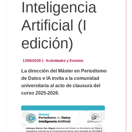
Doble Grado PER/CAV
Inteligencia
Comunicación Audiovisual
#YoPractico
Artificial (I
Doble Grado PER/CAV
Boletines
edición)
13/06/2026
Actividades y Eventos
La dirección del Máster en Periodismo
de Datos e IA invita a la comunidad
universitaria al acto de clausura del
curso 2025-2026.