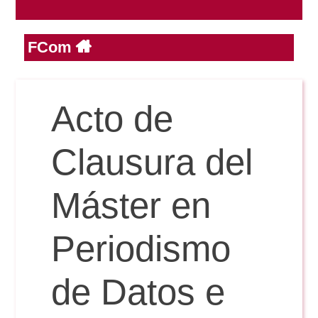
FCom
Reservas
Calendario Lectivo
Acto de
Horarios
Clausura del
Periodismo
Máster en
Exámenes Grado
Publicidad y RR.PP
Periodismo
Periodismo
Secretaría Virtual
Comunicación Audiovisual
de Datos e
Publicidad y RR.PP
#miTFG