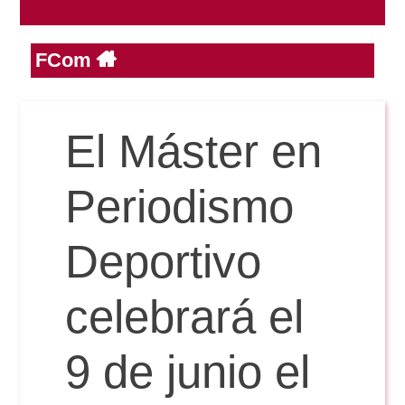
FCom
Reservas
Calendario Lectivo
El Máster en
Horarios
Periodismo
Periodismo
Deportivo
Exámenes Grado
Publicidad y RR.PP
celebrará el
Periodismo
Secretaría Virtual
Comunicación Audiovisual
9 de junio el
Publicidad y RR.PP
#miTFG