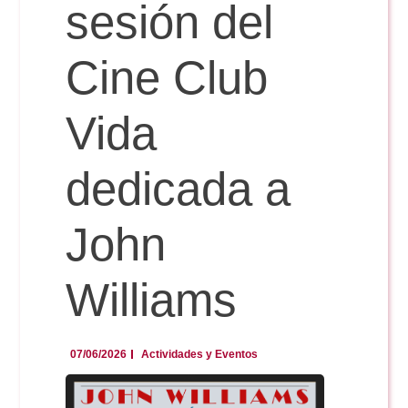
Doble Grado PER/CAV
sesión del
Comunicación Audiovisual
#YoPractico
Cine Club
Doble Grado PER/CAV
Boletines
Vida
dedicada a
John
Williams
07/06/2026
Actividades y Eventos