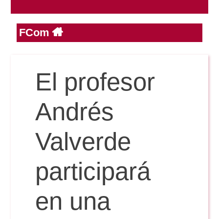
FCom
Reservas
Calendario Lectivo
El profesor
Horarios
Andrés
Periodismo
Valverde
Exámenes Grado
Publicidad y RR.PP
participará
Periodismo
Secretaría Virtual
Comunicación Audiovisual
en una
Publicidad y RR.PP
#miTFG