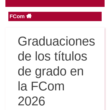
FCom
Reservas
Calendario Lectivo
Graduaciones
Horarios
de los títulos
Periodismo
de grado en
Exámenes Grado
Publicidad y RR.PP
la FCom
Periodismo
Secretaría Virtual
Comunicación Audiovisual
2026
Publicidad y RR.PP
#miTFG