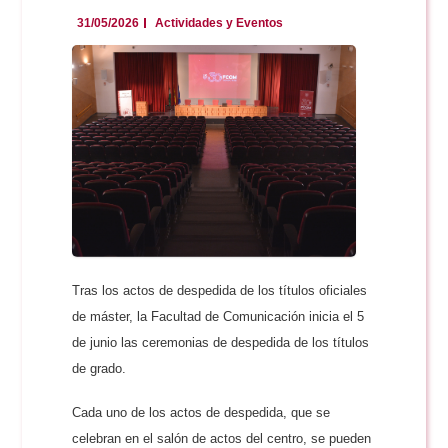
Doble Grado PER/CAV
Comunicación Audiovisual
#YoPractico
31/05/2026
Actividades y Eventos
Doble Grado PER/CAV
Boletines
Tras los actos de despedida de los títulos oficiales
de máster, la Facultad de Comunicación inicia el 5
de junio las ceremonias de despedida de los títulos
de grado.
Cada uno de los actos de despedida, que se
celebran en el salón de actos del centro, se pueden