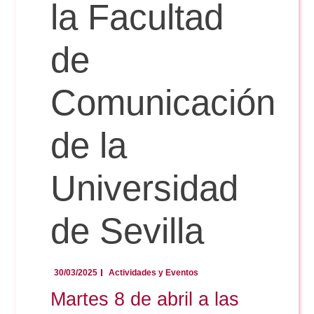
Doble Grado PER/CAV
la Facultad
Comunicación Audiovisual
#YoPractico
de
Doble Grado PER/CAV
Boletines
Comunicación
de la
Universidad
de Sevilla
30/03/2025
Actividades y Eventos
Martes 8 de abril a las