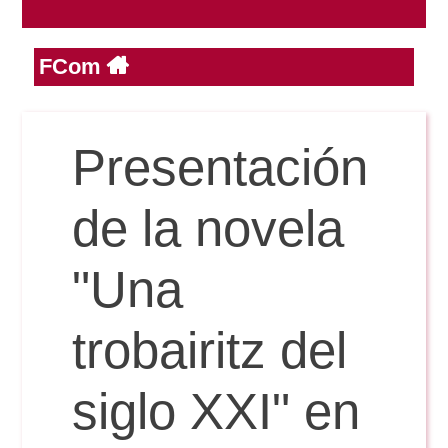
FCom
Reservas
Calendario Lectivo
Presentación
Horarios
de la novela
Periodismo
"Una
Exámenes Grado
Publicidad y RR.PP
trobairitz del
Periodismo
Secretaría Virtual
Comunicación Audiovisual
siglo XXI" en
Publicidad y RR.PP
#miTFG