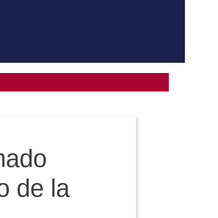
mado
o de la