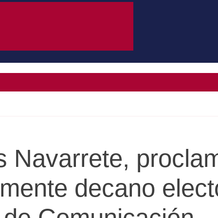
s Navarrete, procla
vamente decano elect
 de Comunicación