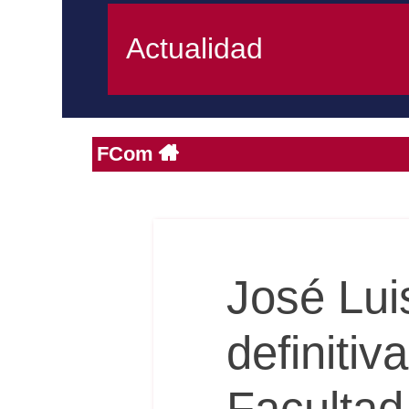
Actualidad
FCom
José Lui
definiti
Facultad