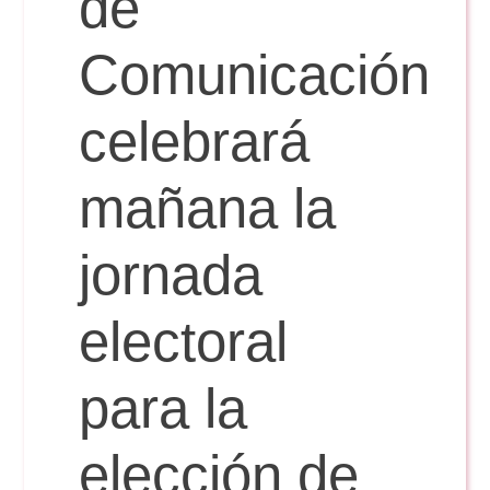
de
Doble Grado PER/CAV
Comunicación Audiovisual
#YoPractico
Comunicación
Doble Grado PER/CAV
Boletines
celebrará
mañana la
jornada
electoral
para la
elección de