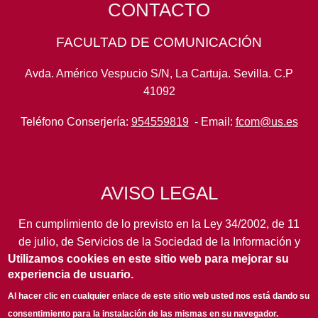
CONTACTO
FACULTAD DE COMUNICACIÓN
Avda. Américo Vespucio S/N, La Cartuja. Sevilla. C.P
41092
Teléfono Conserjería:
954559819
- Email:
fcom@us.es
AVISO LEGAL
En cumplimiento de lo previsto en la Ley 34/2002, de 11
de julio, de Servicios de la Sociedad de la Información y
Utilizamos cookies en este sitio web para mejorar su
de Comercio Electrónico, así como en otras normas de
experiencia de usuario.
legal aplicación, se pone en conocimiento de los
usuarios de este portal de la
Universidad de Sevilla
los
Al hacer clic en cualquier enlace de este sitio web usted nos está dando su
siguientes datos de información general...
leer más
consentimiento para la instalación de las mismas en su navegador.