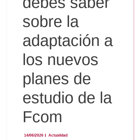
debes saber
Doble Grado PER/CAV
Comunicación Audiovisual
#YoPractico
sobre la
Doble Grado PER/CAV
Boletines
adaptación a
los nuevos
planes de
estudio de la
Fcom
14/06/2026
Actualidad