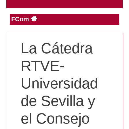
FCom
Reservas
Calendario Lectivo
La Cátedra
Horarios
RTVE-
Periodismo
Universidad
Exámenes Grado
Publicidad y RR.PP
de Sevilla y
Periodismo
Secretaría Virtual
Comunicación Audiovisual
el Consejo
Publicidad y RR.PP
#miTFG