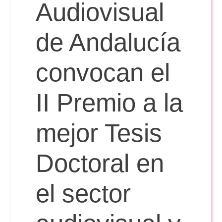
Doble Grado PER/CAV
Audiovisual
Comunicación Audiovisual
#YoPractico
de Andalucía
Doble Grado PER/CAV
Boletines
convocan el
II Premio a la
mejor Tesis
Doctoral en
el sector