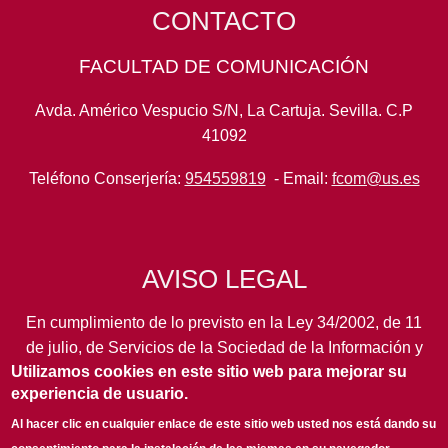
CONTACTO
FACULTAD DE COMUNICACIÓN
Avda. Américo Vespucio S/N, La Cartuja. Sevilla. C.P
41092
Teléfono Conserjería:
954559819
- Email:
fcom@us.es
AVISO LEGAL
En cumplimiento de lo previsto en la Ley 34/2002, de 11
de julio, de Servicios de la Sociedad de la Información y
Utilizamos cookies en este sitio web para mejorar su
de Comercio Electrónico, así como en otras normas de
experiencia de usuario.
legal aplicación, se pone en conocimiento de los
usuarios de este portal de la
Universidad de Sevilla
los
Al hacer clic en cualquier enlace de este sitio web usted nos está dando su
siguientes datos de información general...
leer más