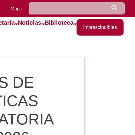
u0922_formulario_de_bús
Buscar
Mapa
etaría
Noticias
Biblioteca
Imprescindibles
S DE
TICAS
ATORIA