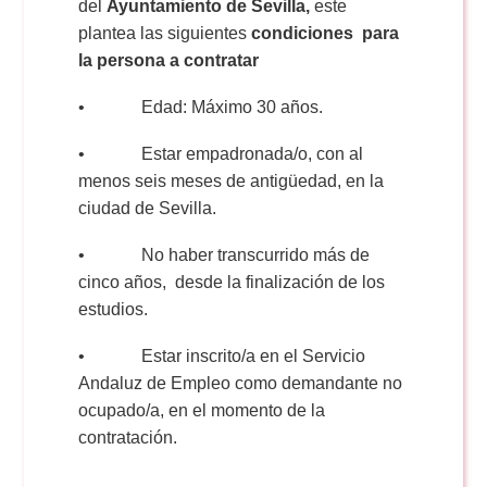
Doble Grado PER/CAV
del
Ayuntamiento de Sevilla,
este
Comunicación Audiovisual
#YoPractico
plantea las siguientes
condiciones para
la persona a contratar
Doble Grado PER/CAV
Boletines
• Edad: Máximo 30 años.
• Estar empadronada/o, con al
menos seis meses de antigüedad, en la
ciudad de Sevilla.
• No haber transcurrido más de
cinco años, desde la finalización de los
estudios.
• Estar inscrito/a en el Servicio
Andaluz de Empleo como demandante no
ocupado/a, en el momento de la
contratación.