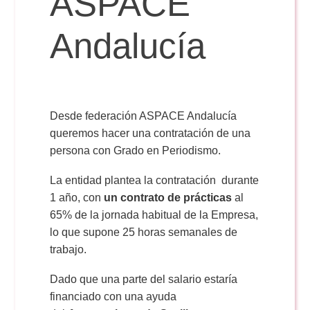
ASPACE
Andalucía
Reservas
Calendario Lectivo
Desde federación ASPACE Andalucía
queremos hacer una contratación de una
Horarios
persona con Grado en Periodismo.
La entidad plantea la contratación durante
Periodismo
Exámenes Grado
1 año, con
un contrato de prácticas
al
65% de la jornada habitual de la Empresa,
Publicidad y RR.PP
lo que supone 25 horas semanales de
Periodismo
Secretaría Virtual
trabajo.
Comunicación Audiovisual
Publicidad y RR.PP
Dado que una parte del salario estaría
#miTFG
financiado con una ayuda