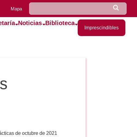
u0922_formulario_de_bús
Buscar
Mapa
etaría
Noticias
Biblioteca
Imprescindibles
as
rácticas de octubre de 2021