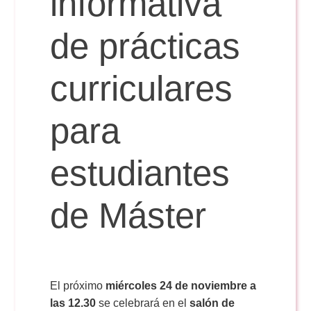
informativa
de prácticas
Reservas
curriculares
Calendario Lectivo
para
Horarios
estudiantes
Periodismo
Exámenes Grado
de Máster
Publicidad y RR.PP
Periodismo
Secretaría Virtual
Comunicación Audiovisual
Publicidad y RR.PP
#miTFG
El próximo
miércoles 24 de noviembre a
las 12.30
se celebrará en el
salón de