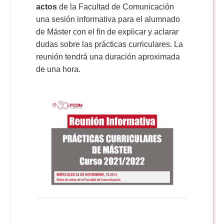
Doble Grado PER/CAV
actos
de la Facultad de Comunicación
Comunicación Audiovisual
#YoPractico
una sesión informativa para el alumnado
de Máster con el fin de explicar y aclarar
Doble Grado PER/CAV
Boletines
dudas sobre las prácticas curriculares. La
reunión tendrá una duración aproximada
de una hora.