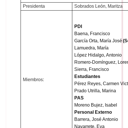
Presidenta
Sobrados León, Maritza
PDI
Baena, Francisco
García Orta, María José
(
S
Lamuedra
, María
López Hidalgo, Antonio
Romero-Domínguez, Lore
Sierra, Francisco
Estudiantes
Miembros:
Pérez Reyes, Carmen Vict
Prado Utrilla, Marina
PAS
Moreno
Bujez
, Isabel
Personal Externo
Barrera, José Antonio
Navarrete, Eva