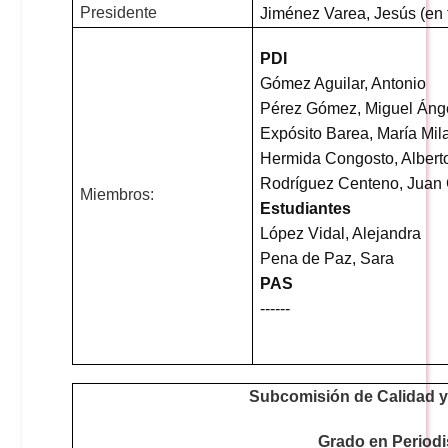
Doble Grado PER/CAV
Presidente
Jiménez Varea, Jesús
(en 
Comunicación Audiovisual
#YoPractico
PDI
Doble Grado PER/CAV
Gómez
Aguilar
, Antonio
Boletines
Pérez
Gómez
, Miguel Áng
Expósito Barea, María Mil
Hermida Congosto, Albert
Rodríguez Centeno, Juan 
Miembros:
Estudiantes
López Vidal, Alejandra
Pena de Paz, Sara
PAS
------
Subcomisión de Calidad 
Grado en Period