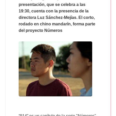
Doble Grado PER/CAV
Comunicación Audiovisual
presentación, que se celebra a las
#YoPractico
19:30, cuenta con la presencia de la
directora Luz Sánchez-Mejías. El corto,
Doble Grado PER/CAV
Boletines
rodado en chino mandarín, forma parte
del proyecto Números
“914” es un capítulo de la serie "Números",