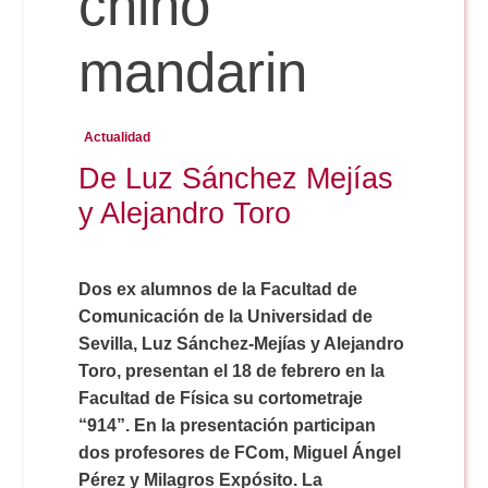
chino
mandarin
Reservas
Actualidad
Calendario Lectivo
De Luz Sánchez Mejías
y Alejandro Toro
Horarios
Dos ex alumnos de la Facultad de
Periodismo
Exámenes Grado
Comunicación de la Universidad de
Sevilla, Luz Sánchez-Mejías y Alejandro
Publicidad y RR.PP
Periodismo
Secretaría Virtual
Toro, presentan el 18 de febrero en la
Facultad de Física su cortometraje
Comunicación Audiovisual
“914”. En la presentación participan
Publicidad y RR.PP
#miTFG
dos profesores de FCom, Miguel Ángel
Pérez y Milagros Expósito. La