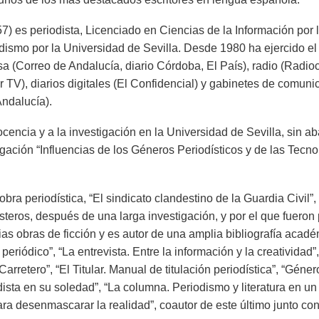
57) es periodista, Licenciado en Ciencias de la Información po
dismo por la Universidad de Sevilla. Desde 1980 ha ejercido el 
sa (Correo de Andalucía, diario Córdoba, El País), radio (Rad
r TV), diarios digitales (El Confidencial) y gabinetes de comuni
Andalucía).
cencia y a la investigación en la Universidad de Sevilla, sin a
tigación “Influencias de los Géneros Periodísticos y de las Tec
ra periodística, “El sindicato clandestino de la Guardia Civil”, 
steros, después de una larga investigación, y por el que fuero
as obras de ficción y es autor de una amplia bibliografía acad
eriódico”, “La entrevista. Entre la información y la creatividad”
arretero”, “El Titular. Manual de titulación periodística”, “Géner
ista en su soledad”, “La columna. Periodismo y literatura en un 
ra desenmascarar la realidad”, coautor de este último junto c