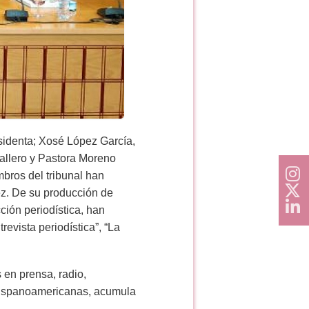
sidenta; Xosé López García,
allero y Pastora Moreno
mbros del tribunal han
ez. De su producción de
ción periodística, han
revista periodística”, “La
 en prensa, radio,
s hispanoamericanas, acumula