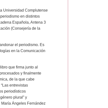
r la Universidad Complutense
periodismo en distintos
iocadena Española, Antena 3
cación (Consejería de la
bandonar el periodismo. Es
nologías en la Comunicación
libro que firma junto al
n procesados y finalmente
émica, de la que cabe
, “Las entrevistas
os periodísticos
género plural” y
on María Ángeles Fernández