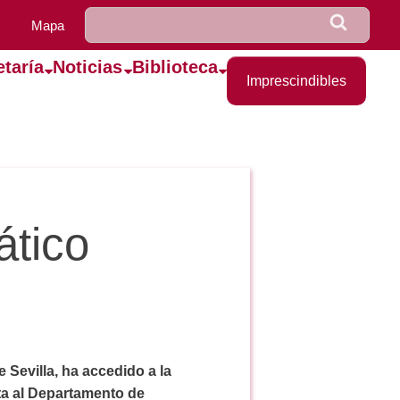
u0922_formulario_de_bús
Buscar
Mapa
etaría
Noticias
Biblioteca
Imprescindibles
ático
Sevilla, ha accedido a la
ta al Departamento de