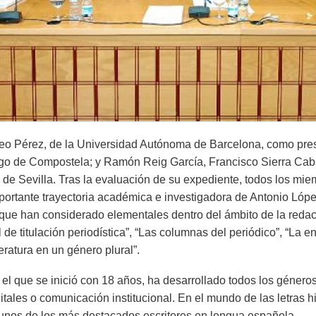
teo Pérez, de la Universidad Autónoma de Barcelona, como pre
ago de Compostela; y Ramón Reig García, Francisco Sierra Cab
de Sevilla. Tras la evaluación de su expediente, todos los mie
mportante trayectoria académica e investigadora de Antonio Lóp
os, que han considerado elementales dentro del ámbito de la redac
 de titulación periodística”, “Las columnas del periódico”, “La ent
eratura en un género plural”.
el que se inició con 18 años, ha desarrollado todos los géneros
igitales o comunicación institucional. En el mundo de las letra
gunos de los más destacados escritores en lengua española.