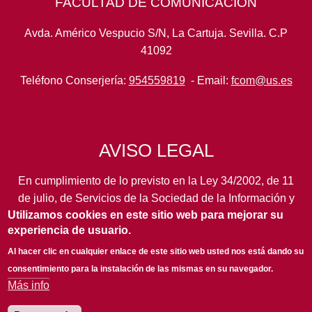
FACULTAD DE COMUNICACIÓN
Avda. Américo Vespucio S/N, La Cartuja. Sevilla. C.P
41092
Teléfono Conserjería:
954559819
- Email:
fcom@us.es
AVISO LEGAL
En cumplimiento de lo previsto en la Ley 34/2002, de 11
de julio, de Servicios de la Sociedad de la Información y
Utilizamos cookies en este sitio web para mejorar su
de Comercio Electrónico, así como en otras normas de
experiencia de usuario.
legal aplicación, se pone en conocimiento de los
usuarios de este portal de la
Universidad de Sevilla
los
Al hacer clic en cualquier enlace de este sitio web usted nos está dando su
siguientes datos de información general...
leer más
consentimiento para la instalación de las mismas en su navegador.
Más info