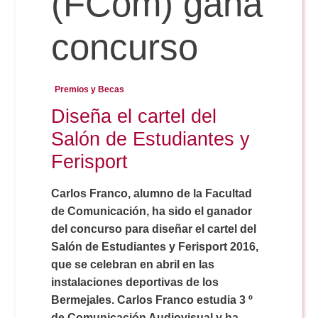
(FCom) gana
concurso
Reservas
Premios y Becas
Calendario Lectivo
Diseña el cartel del
Salón de Estudiantes y
Horarios
Ferisport
Periodismo
Carlos Franco, alumno de la Facultad
Exámenes Grado
de Comunicación, ha sido el ganador
del concurso para diseñar el cartel del
Publicidad y RR.PP
Periodismo
Secretaría Virtual
Salón de Estudiantes y Ferisport 2016,
que se celebran en abril en las
Comunicación Audiovisual
instalaciones deportivas de los
Publicidad y RR.PP
#miTFG
Bermejales. Carlos Franco estudia 3 º
de Comunicación Audiovisual y ha