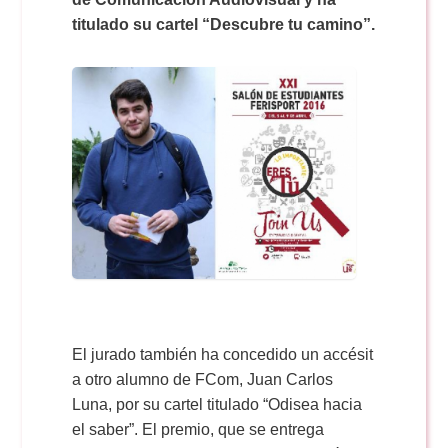
Doble Grado PER/CAV
Comunicación Audiovisual
#YoPractico
titulado su cartel “Descubre tu camino”.
Doble Grado PER/CAV
Boletines
El jurado también ha concedido un accésit
a otro alumno de FCom, Juan Carlos
Luna, por su cartel titulado “Odisea hacia
el saber”. El premio, que se entrega