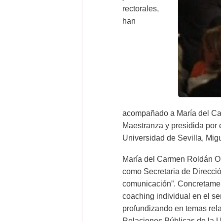
rectorales,
han
acompañado a María del Carm
Maestranza y presidida por 
Universidad de Sevilla, Mig
María del Carmen Roldán Ort
como Secretaria de Direcció
comunicación”. Concretamen
coaching individual en el s
profundizando en temas rela
Relaciones Públicas de la U