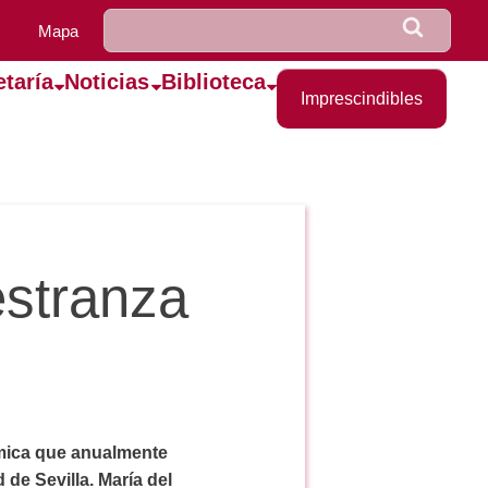
u0922_formulario_de_bús
Buscar
Mapa
etaría
Noticias
Biblioteca
Imprescindibles
stranza
émica que anualmente
de Sevilla. María del