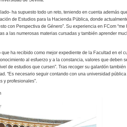
alado- ha supuesto todo un reto, teniendo en cuenta además q
dación de Estudios para la Hacienda Pública, donde actualment
sto con Perspectiva de Género”. Su experiencia en FCom “me h
ias a las numerosas materias cursadas y también aprender mu
 que ha recibido como mejor expediente de la Facultad en el c
conocimiento al esfuerzo y a la constancia, valores que deben s
ivel de estudios que cursen”. Tras recoger su galardón tambié
dad. “Es necesario seguir contando con una universidad pública
s y profesionales”.
om