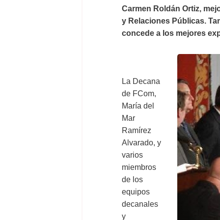
Carmen Roldán Ortiz, mejo
y Relaciones Públicas. Ta
concede a los mejores exp
La Decana
de FCom,
María del
Mar
Ramírez
Alvarado, y
varios
miembros
de los
equipos
decanales
y