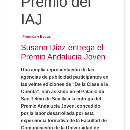
Premio del
IAJ
Reservas
Premios y Becas
Calendario Lectivo
Susana Diaz entrega el
Premio Andalucia Joven
Horarios
Una amplia representación de las
agencias de publicidad participantes en
Periodismo
Exámenes Grado
las veinte ediciones de “De la Clase a la
Cuenta”, han asistido en el Palacio de
Publicidad y RR.PP
Periodismo
Secretaría Virtual
San Telmo de Sevilla a la entrega del
Premio Andalucía Joven, concedido
Comunicación Audiovisual
por la labor desarrollada por esta
Publicidad y RR.PP
#miTFG
experiencia formativa de la Facultad de
Comunicación de la Universidad de