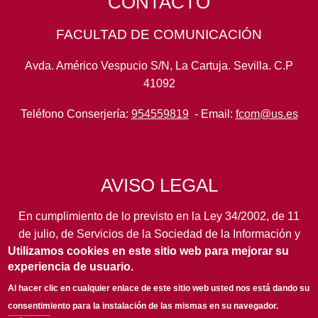
CONTACTO
FACULTAD DE COMUNICACIÓN
Avda. Américo Vespucio S/N, La Cartuja. Sevilla. C.P
41092
Teléfono Conserjería:
954559819
- Email:
fcom@us.es
AVISO LEGAL
En cumplimiento de lo previsto en la Ley 34/2002, de 11
de julio, de Servicios de la Sociedad de la Información y
Utilizamos cookies en este sitio web para mejorar su
de Comercio Electrónico, así como en otras normas de
experiencia de usuario.
legal aplicación, se pone en conocimiento de los
usuarios de este portal de la
Universidad de Sevilla
los
Al hacer clic en cualquier enlace de este sitio web usted nos está dando su
siguientes datos de información general...
leer más
consentimiento para la instalación de las mismas en su navegador.