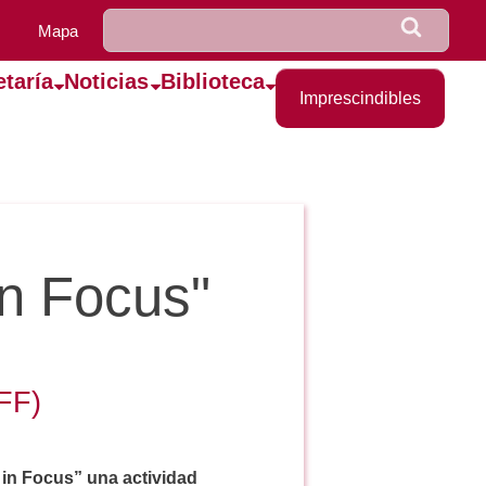
u0922_formulario_de_bús
Buscar
Mapa
etaría
Noticias
Biblioteca
Imprescindibles
n Focus"
EFF)
 in Focus” una actividad