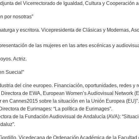
djunta del Vicerrectorado de Igualdad, Cultura y Cooperación a
on por nosotras”
aturga y escritora. Vicepresidenta de Clásicas y Modernas, Aso
epresentación de las mujeres en las artes escénicas y audiovisu
yos. Actriz.
en Suecia!”
dustria del cine europeo. Financiación, oportunidades, redes y r
. Directora de EWA, European Women’s Audiovisual Network (E
 en Cannes2015 sobre la situación en la Unión Europea (EU)”.
 Directora de Eurimages: “La política de Eurimages”.
ectora de la Fundación Audiovisual de Andalucía (AVA): “Situaci
daluz”.
ordillo. Vicedecana de Ordenación Académica de la Facultad