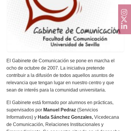
Doble Grado PER/CAV
Comunicación Audiovisual
#YoPractico
Doble Grado PER/CAV
Boletines
El Gabinete de Comunicación se pone en marcha el
ocho de octubre de 2007. La iniciativa pretende
contribuir a la difusión de todos aquellos asuntos de
relevancia que tengan lugar en nuestro centro y que
sean de interés para la comunidad universitaria.
El Gabinete está formado por alumnos en prácticas,
supervisados por
Manuel Pedraz
(Servicios
Informativos) y
Hada Sánchez Gonzales,
Vicedecana
de Comunicación, Relaciones Institucionales y