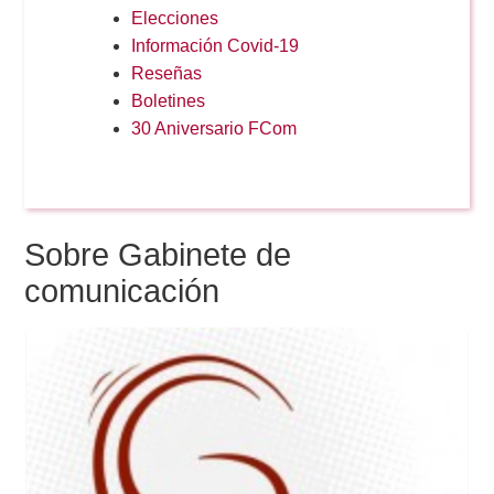
Elecciones
Información Covid-19
Reservas
Reseñas
Boletines
30 Aniversario FCom
Calendario Lectivo
Horarios
Sobre Gabinete de
comunicación
Periodismo
Exámenes Grado
Publicidad y RR.PP
Periodismo
Secretaría Virtual
Comunicación Audiovisual
Publicidad y RR.PP
#miTFG