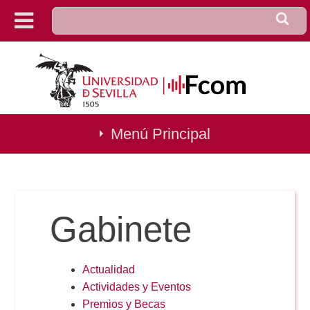
u0922_formulario_de_búsqu
Buscar
Decanato
Investigación
Conversaciones
Menú Principal
Gestión
Conócenos
Calidad
Títulos
Igualdad
Prácticas
Gabinete
Movilidad
Directorio
Secretaría
Actualidad
Noticias
Mapa
Actividades y Eventos
Biblioteca
Premios y Becas