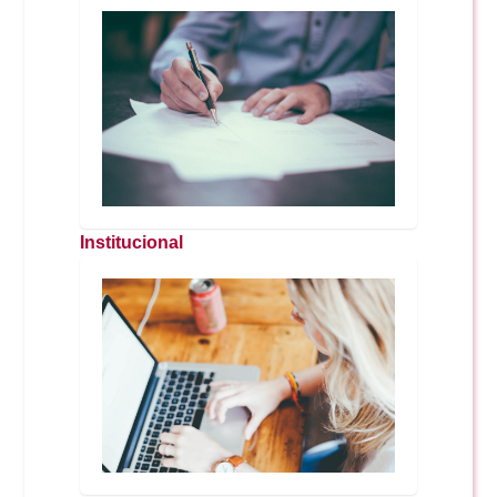
Reservas
Calendario Lectivo
Horarios
Institucional
Periodismo
Exámenes Grado
Publicidad y RR.PP
Periodismo
Secretaría Virtual
Comunicación Audiovisual
Publicidad y RR.PP
#miTFG