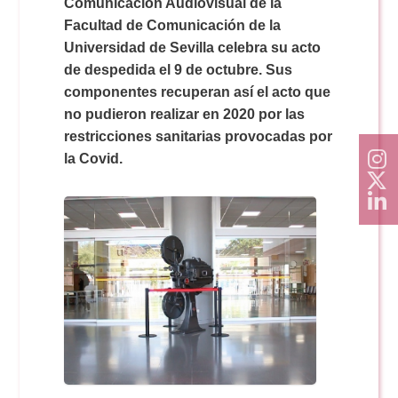
Doble Grado PER/CAV
Comunicación Audiovisual de la
Comunicación Audiovisual
#YoPractico
Facultad de Comunicación de la
Universidad de Sevilla celebra su acto
Doble Grado PER/CAV
de despedida el 9 de octubre. Sus
Boletines
componentes recuperan así el acto que
no pudieron realizar en 2020 por las
restricciones sanitarias provocadas por
la Covid.