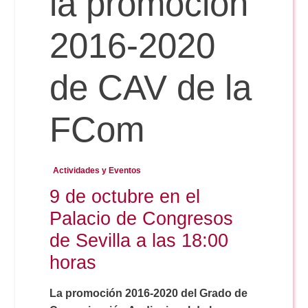
la promoción
2016-2020
Reservas
de CAV de la
Calendario Lectivo
FCom
Horarios
Actividades y Eventos
Periodismo
Exámenes Grado
9 de octubre en el
Palacio de Congresos
Publicidad y RR.PP
Periodismo
Secretaría Virtual
de Sevilla a las 18:00
horas
Comunicación Audiovisual
Publicidad y RR.PP
#miTFG
La promoción 2016-2020 del Grado de