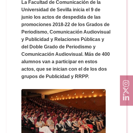
Doble Grado PER/CAV
La Facultad de Comunicación de la
Comunicación Audiovisual
#YoPractico
Universidad de Sevilla inicia el 9 de
junio los actos de despedida de las
Doble Grado PER/CAV
promociones 2018-22 de los Grados de
Boletines
Periodismo, Comunicación Audiovisual
y Publicidad y Relaciones Públicas y
del Doble Grado de Periodismo y
Comunicación Audiovisual. Más de 400
alumnos van a participar en estos
actos, que se inician con el de los dos
grupos de Publicidad y RRPP.