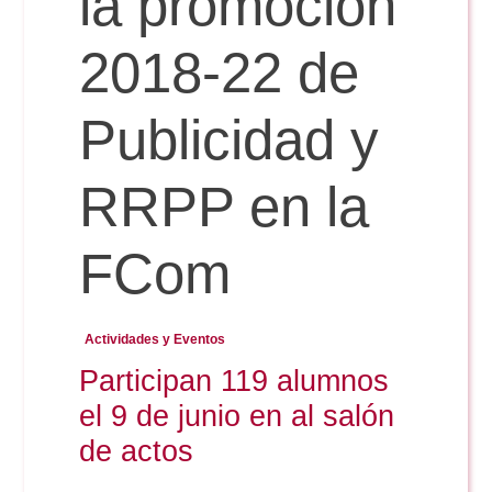
la promoción
2018-22 de
Reservas
Publicidad y
Calendario Lectivo
RRPP en la
Horarios
FCom
Periodismo
Exámenes Grado
Actividades y Eventos
Publicidad y RR.PP
Participan 119 alumnos
Periodismo
Secretaría Virtual
el 9 de junio en al salón
Comunicación Audiovisual
Publicidad y RR.PP
de actos
#miTFG