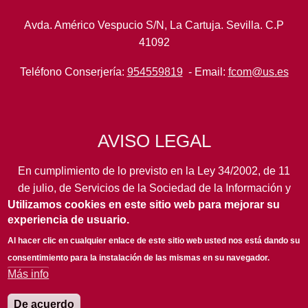
Avda. Américo Vespucio S/N, La Cartuja. Sevilla. C.P
41092
Teléfono Conserjería:
954559819
- Email:
fcom@us.es
AVISO LEGAL
En cumplimiento de lo previsto en la Ley 34/2002, de 11
de julio, de Servicios de la Sociedad de la Información y
Utilizamos cookies en este sitio web para mejorar su
de Comercio Electrónico, así como en otras normas de
experiencia de usuario.
legal aplicación, se pone en conocimiento de los
usuarios de este portal de la
Universidad de Sevilla
los
Al hacer clic en cualquier enlace de este sitio web usted nos está dando su
siguientes datos de información general...
leer más
consentimiento para la instalación de las mismas en su navegador.
Más info
De acuerdo