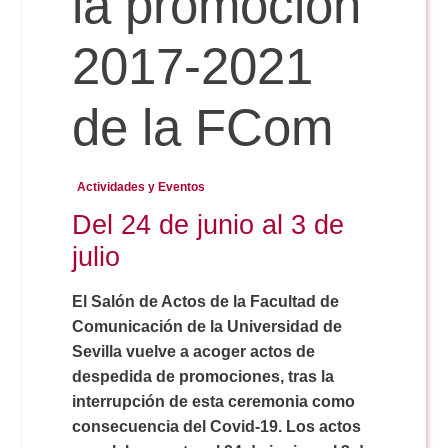
la promoción
2017-2021
Reservas
de la FCom
Calendario Lectivo
Actividades y Eventos
Horarios
Del 24 de junio al 3 de
julio
Periodismo
Exámenes Grado
El Salón de Actos de la Facultad de
Comunicación de la Universidad de
Publicidad y RR.PP
Periodismo
Secretaría Virtual
Sevilla vuelve a acoger actos de
despedida de promociones, tras la
Comunicación Audiovisual
Publicidad y RR.PP
interrupción de esta ceremonia como
#miTFG
consecuencia del Covid-19. Los actos