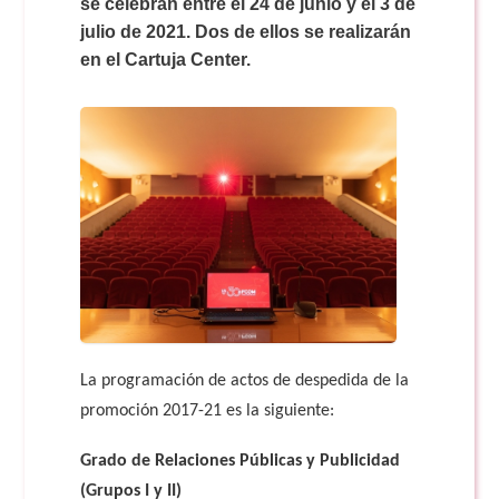
Doble Grado PER/CAV
se celebran entre el 24 de junio y el 3 de
Comunicación Audiovisual
#YoPractico
julio de 2021. Dos de ellos se realizarán
en el Cartuja Center.
Doble Grado PER/CAV
Boletines
La programación de actos de despedida de la
promoción 2017-21 es la siguiente:
Grado de Relaciones Públicas y Publicidad
(Grupos I y II)