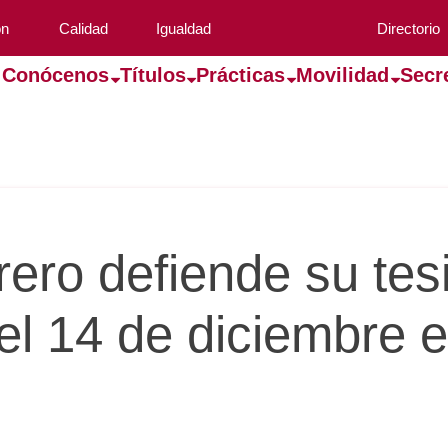
ón
Calidad
Igualdad
Directorio
Conócenos
Títulos
Prácticas
Movilidad
Secr
rero defiende su tes
el 14 de diciembre e