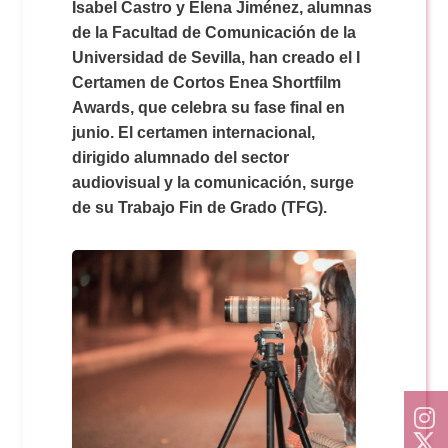
Doble Grado PER/CAV
Isabel Castro y Elena Jiménez, alumnas
Comunicación Audiovisual
#YoPractico
de la Facultad de Comunicación de la
Universidad de Sevilla, han creado el I
Doble Grado PER/CAV
Certamen de Cortos Enea Shortfilm
Boletines
Awards, que celebra su fase final en
junio. El certamen internacional,
dirigido alumnado del sector
audiovisual y la comunicación, surge
de su Trabajo Fin de Grado (TFG).