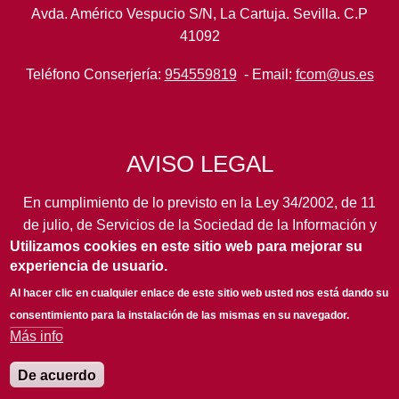
Avda. Américo Vespucio S/N, La Cartuja. Sevilla. C.P
41092
Teléfono Conserjería:
954559819
- Email:
fcom@us.es
AVISO LEGAL
En cumplimiento de lo previsto en la Ley 34/2002, de 11
de julio, de Servicios de la Sociedad de la Información y
Utilizamos cookies en este sitio web para mejorar su
de Comercio Electrónico, así como en otras normas de
experiencia de usuario.
legal aplicación, se pone en conocimiento de los
usuarios de este portal de la
Universidad de Sevilla
los
Al hacer clic en cualquier enlace de este sitio web usted nos está dando su
siguientes datos de información general...
leer más
consentimiento para la instalación de las mismas en su navegador.
Más info
De acuerdo