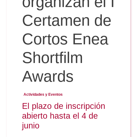
organizan el I
Certamen de
Reservas
Cortos Enea
Calendario Lectivo
Shortfilm
Horarios
Awards
Periodismo
Exámenes Grado
Actividades y Eventos
Publicidad y RR.PP
El plazo de inscripción
Periodismo
Secretaría Virtual
abierto hasta el 4 de
Comunicación Audiovisual
Publicidad y RR.PP
junio
#miTFG