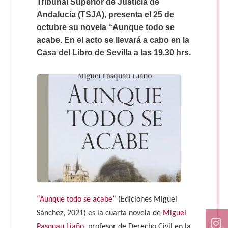
Doble Grado PER/CAV
Tribunal Superior de Justicia de
Comunicación Audiovisual
#YoPractico
Andalucía (TSJA), presenta el 25 de
octubre su novela “Aunque todo se
Doble Grado PER/CAV
acabe. En el acto se llevará a cabo en la
Boletines
Casa del Libro de Sevilla a las 19.30 hrs.
“Aunque todo se acabe”
(Ediciones Miguel
Sánchez, 2021) es la cuarta novela de
Miguel
Pasquau Liaño
, profesor de Derecho Civil en la