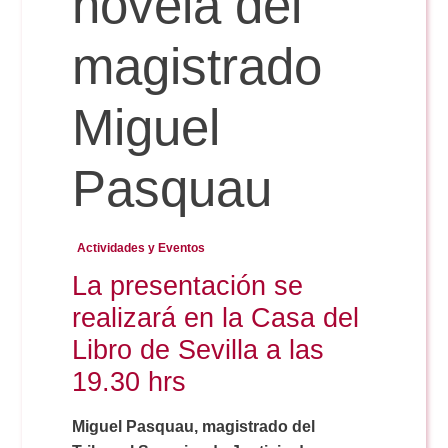
novela del
magistrado
Reservas
Miguel
Calendario Lectivo
Pasquau
Horarios
Actividades y Eventos
Periodismo
Exámenes Grado
La presentación se
realizará en la Casa del
Publicidad y RR.PP
Periodismo
Secretaría Virtual
Libro de Sevilla a las
19.30 hrs
Comunicación Audiovisual
Publicidad y RR.PP
#miTFG
Miguel Pasquau, magistrado del