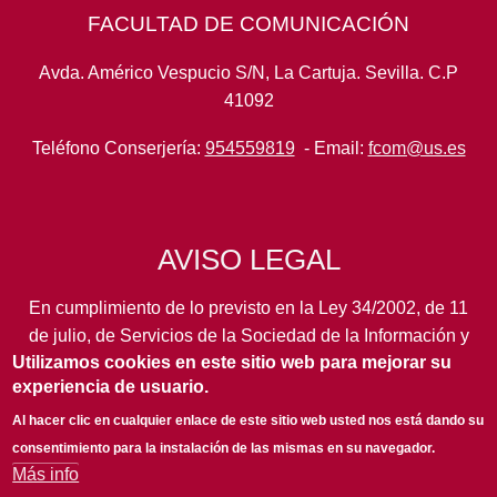
FACULTAD DE COMUNICACIÓN
Avda. Américo Vespucio S/N, La Cartuja. Sevilla. C.P
41092
Teléfono Conserjería:
954559819
- Email:
fcom@us.es
AVISO LEGAL
En cumplimiento de lo previsto en la Ley 34/2002, de 11
de julio, de Servicios de la Sociedad de la Información y
Utilizamos cookies en este sitio web para mejorar su
de Comercio Electrónico, así como en otras normas de
experiencia de usuario.
legal aplicación, se pone en conocimiento de los
usuarios de este portal de la
Universidad de Sevilla
los
Al hacer clic en cualquier enlace de este sitio web usted nos está dando su
siguientes datos de información general...
leer más
consentimiento para la instalación de las mismas en su navegador.
Más info