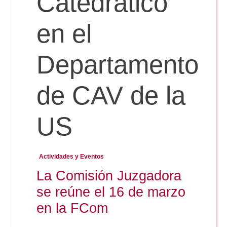
Catedrático
en el
Reservas
Departamento
Calendario Lectivo
de CAV de la
Horarios
US
Periodismo
Exámenes Grado
Actividades y Eventos
Publicidad y RR.PP
La Comisión Juzgadora
Periodismo
Secretaría Virtual
se reúne el 16 de marzo
Comunicación Audiovisual
Publicidad y RR.PP
en la FCom
#miTFG