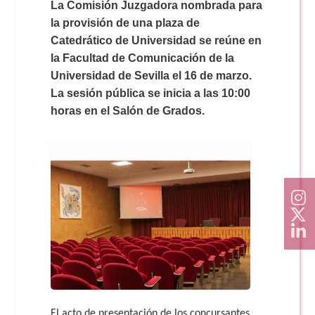
Doble Grado PER/CAV
La Comisión Juzgadora nombrada para
Comunicación Audiovisual
#YoPractico
la provisión de una plaza de
Catedrático de Universidad se reúne en
Doble Grado PER/CAV
la Facultad de Comunicación de la
Boletines
Universidad de Sevilla el 16 de marzo.
La sesión pública se inicia a las 10:00
horas en el Salón de Grados.
El acto de presentación de los concursantes