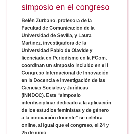
Doble Grado PER/CAV
Comunicación Audiovisual
simposio en el congreso
#YoPractico
Belén Zurbano, profesora de la
Doble Grado PER/CAV
Boletines
Facultad de Comunicación de la
Universidad de Sevilla, y Laura
Martínez, investigadora de la
Universidad Pablo de Olavide y
licenciada en Periodismo en la FCom,
coordinan un simposio incluido en el I
Congreso Internacional de Innovación
en la Docencia e Investigación de las
Ciencias Sociales y Jurídicas
(INNDOC). Este “simposio
interdisciplinar dedicado a la aplicación
de los estudios feministas y de género
a la innovación docente” se celebra
online, al igual que el congreso, el 24 y
25 de junio.