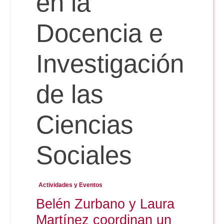
en la
Docencia e
Reservas
Investigación
Calendario Lectivo
de las
Horarios
Ciencias
Periodismo
Exámenes Grado
Sociales
Publicidad y RR.PP
Periodismo
Secretaría Virtual
Actividades y Eventos
Comunicación Audiovisual
Belén Zurbano y Laura
Publicidad y RR.PP
#miTFG
Martínez coordinan un