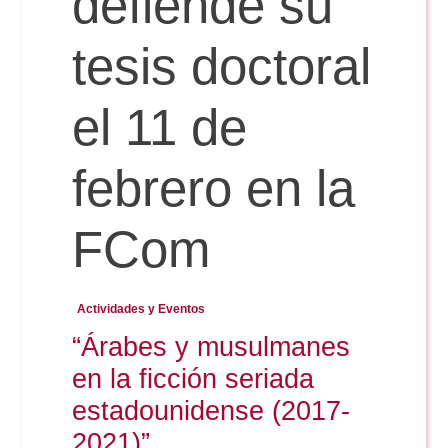
defiende su
tesis doctoral
Reservas
el 11 de
Calendario Lectivo
febrero en la
Horarios
FCom
Periodismo
Exámenes Grado
Actividades y Eventos
Publicidad y RR.PP
“Árabes y musulmanes
Periodismo
Secretaría Virtual
en la ficción seriada
Comunicación Audiovisual
Publicidad y RR.PP
estadounidense (2017-
#miTFG
2021)”