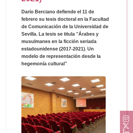
Doble Grado PER/CAV
Comunicación Audiovisual
#YoPractico
Darío Berciano defiende el 11 de
febrero su tesis doctoral en la Facultad
Doble Grado PER/CAV
Boletines
de Comunicación de la Universidad de
Sevilla. La tesis se titula “Árabes y
musulmanes en la ficción seriada
estadounidense (2017-2021). Un
modelo de representación desde la
hegemonía cultural”