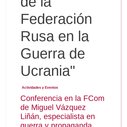
de la
Federación
Reservas
Rusa en la
Calendario Lectivo
Guerra de
Horarios
Ucrania"
Periodismo
Exámenes Grado
Actividades y Eventos
Publicidad y RR.PP
Conferencia en la FCom
Periodismo
Secretaría Virtual
de Miguel Vázquez
Comunicación Audiovisual
Publicidad y RR.PP
Liñán, especialista en
#miTFG
guerra y propaganda