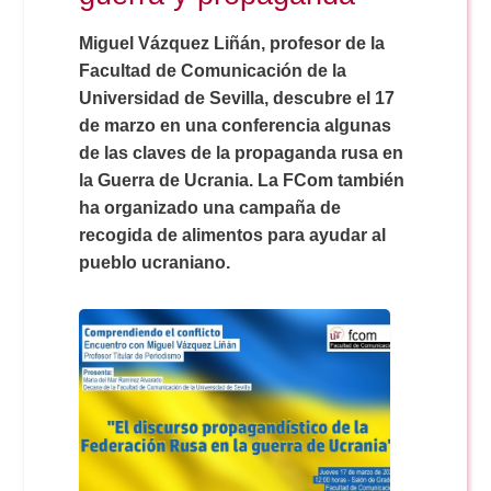
Doble Grado PER/CAV
Comunicación Audiovisual
#YoPractico
Miguel Vázquez Liñán, profesor de la
Facultad de Comunicación de la
Doble Grado PER/CAV
Boletines
Universidad de Sevilla, descubre el 17
de marzo en una conferencia algunas
de las claves de la propaganda rusa en
la Guerra de Ucrania. La FCom también
ha organizado una campaña de
recogida de alimentos para ayudar al
pueblo ucraniano.