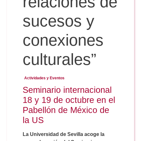
relaciones de
sucesos y
Reservas
conexiones
Calendario Lectivo
culturales”
Horarios
Actividades y Eventos
Periodismo
Exámenes Grado
Seminario internacional
18 y 19 de octubre en el
Publicidad y RR.PP
Periodismo
Secretaría Virtual
Pabellón de México de
la US
Comunicación Audiovisual
Publicidad y RR.PP
#miTFG
La Universidad de Sevilla acoge la