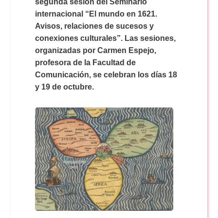
Doble Grado PER/CAV
segunda sesión del Seminario
Comunicación Audiovisual
#YoPractico
internacional “El mundo en 1621.
Avisos, relaciones de sucesos y
Doble Grado PER/CAV
conexiones culturales”. Las sesiones,
Boletines
organizadas por Carmen Espejo,
profesora de la Facultad de
Comunicación, se celebran los días 18
y 19 de octubre.