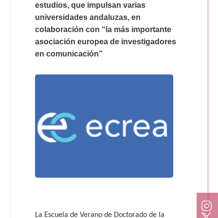
Doble Grado PER/CAV
estudios, que impulsan varias
Comunicación Audiovisual
#YoPractico
universidades andaluzas, en
colaboración con “la más importante
Doble Grado PER/CAV
Boletines
asociación europea de investigadores
en comunicación”
La Escuela de Verano de Doctorado de la