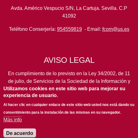
Avda. Américo Vespucio S/N, La Cartuja. Sevilla. C.P
41092
Teléfono Conserjería:
954559819
- Email:
fcom@us.es
AVISO LEGAL
En cumplimiento de lo previsto en la Ley 34/2002, de 11
de julio, de Servicios de la Sociedad de la Información y
Utilizamos cookies en este sitio web para mejorar su
de Comercio Electrónico, así como en otras normas de
experiencia de usuario.
legal aplicación, se pone en conocimiento de los
usuarios de este portal de la
Universidad de Sevilla
los
Al hacer clic en cualquier enlace de este sitio web usted nos está dando su
siguientes datos de información general...
leer más
consentimiento para la instalación de las mismas en su navegador.
Más info
De acuerdo