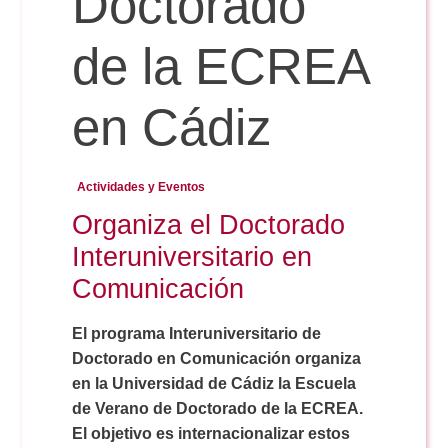
Doctorado
de la ECREA
Reservas
en Cádiz
Calendario Lectivo
Actividades y Eventos
Horarios
Organiza el Doctorado
Interuniversitario en
Periodismo
Exámenes Grado
Comunicación
Publicidad y RR.PP
El programa Interuniversitario de
Periodismo
Secretaría Virtual
Doctorado en Comunicación organiza
en la Universidad de Cádiz la Escuela
Comunicación Audiovisual
Publicidad y RR.PP
#miTFG
de Verano de Doctorado de la ECREA.
El objetivo es internacionalizar estos