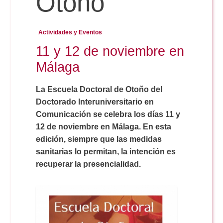
Otoño
Reservas
Actividades y Eventos
11 y 12 de noviembre en
Málaga
Calendario Lectivo
La Escuela Doctoral de Otoño del
Horarios
Doctorado Interuniversitario en
Comunicación se celebra los días 11 y
12 de noviembre en Málaga. En esta
Periodismo
Exámenes Grado
edición, siempre que las medidas
sanitarias lo permitan, la intención es
Publicidad y RR.PP
recuperar la presencialidad.
Periodismo
Secretaría Virtual
Comunicación Audiovisual
Publicidad y RR.PP
#miTFG