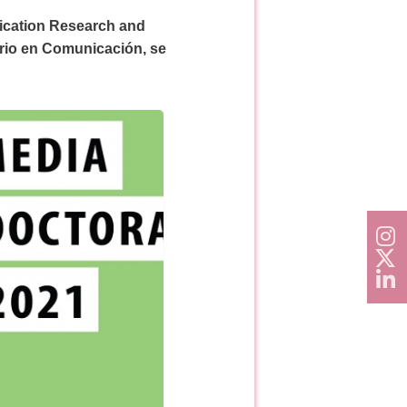
ication Research and
ario en Comunicación, se