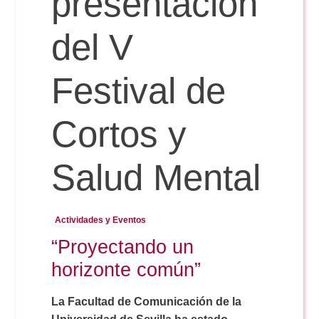
presentación
del V
Reservas
Festival de
Calendario Lectivo
Cortos y
Horarios
Salud Mental
Periodismo
Exámenes Grado
Actividades y Eventos
Publicidad y RR.PP
“Proyectando un
Periodismo
Secretaría Virtual
horizonte común”
Comunicación Audiovisual
Publicidad y RR.PP
#miTFG
La Facultad de Comunicación de la