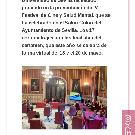
Universidad de Sevilla ha estado
Doble Grado PER/CAV
Comunicación Audiovisual
#YoPractico
presente en la presentación del V
Festival de Cine y Salud Mental, que se
Doble Grado PER/CAV
ha celebrado en el Salón Colón del
Boletines
Ayuntamiento de Sevilla. Los 17
cortometrajes son los finalistas del
certamen, que este año se celebra de
forma virtual del 18 y el 20 de mayo.